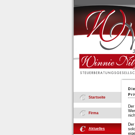
Di
Pr
Startseite
Der
Wer
Firma
nic
Der
Aktuelles
sol
eig