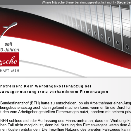
Winnie Nitzsche Steuerberatungsgesellschaft mbH -
Steuerbe
enstreisen: Kein Werbungskostenabzug bei
ivatwagennutzung trotz vorhandenem Firmenwagen
 Bundesfinanzhof (BFH) hatte zu entscheiden, ob ein Arbeitnehmer einen Ans
bungskostenabzug auch dann geltend machen kann, wenn er für die Durchführ
ht den vom Arbeitgeber gestellten Firmenwagen nutzt, sondern mit seinem priv
 BFH schloss sich der Auffassung des Finanzamtes an, dass ein Werbungsk
chen Fall nicht möglich ist, denn bei Nutzung des Firmenwagens wären dem A
enen Kosten entstanden. Die freiwillige Nutzung des privaten Fahrzeugs kann