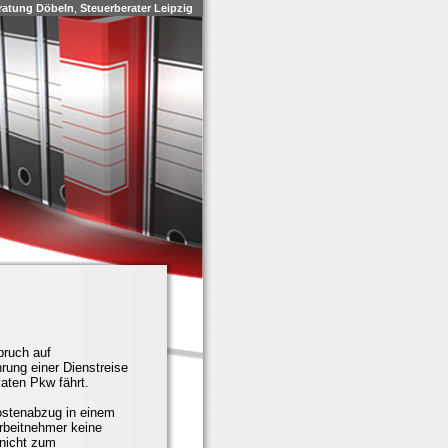
ratung Döbeln
,
Steuerberater Leipzig
pruch auf
ung einer Dienstreise
aten Pkw fährt.
ostenabzug in einem
rbeitnehmer keine
 nicht zum