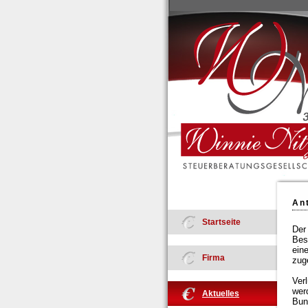
An
Startseite
Der
Bes
ein
Firma
zug
Ver
wer
Aktuelles
Bun