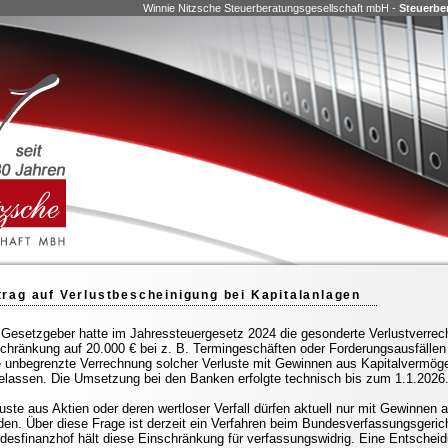
Winnie Nitzsche Steuerberatungsgesellschaft mbH -
Steuerbe
trag auf Verlustbescheinigung bei Kapitalanlagen
 Gesetzgeber hatte im Jahressteuergesetz 2024 die gesonderte Verlustverrec
chränkung auf 20.000 € bei z. B. Termingeschäften oder Forderungsausfälle
e unbegrenzte Verrechnung solcher Verluste mit Gewinnen aus Kapitalvermögen
elassen. Die Umsetzung bei den Banken erfolgte technisch bis zum 1.1.2026
luste aus Aktien oder deren wertloser Verfall dürfen aktuell nur mit Gewinnen
den. Über diese Frage ist derzeit ein Verfahren beim Bundesverfassungsgeric
desfinanzhof hält diese Einschränkung für verfassungswidrig. Eine Entscheidu